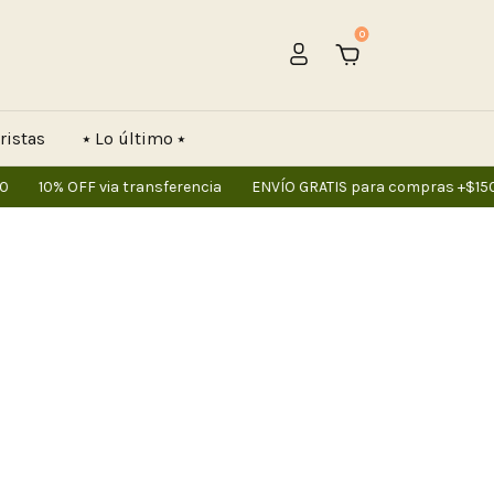
0
ristas
⭑ Lo último ⭑
0
10% OFF via transferencia
ENVÍO GRATIS para compras +$150