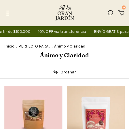
0
r de $100.000
10% OFF via transferencia
ENVÍO GRATIS para c
Inicio
.
PERFECTO PARA...
.
Ánimo y Claridad
Ánimo y Claridad
Ordenar