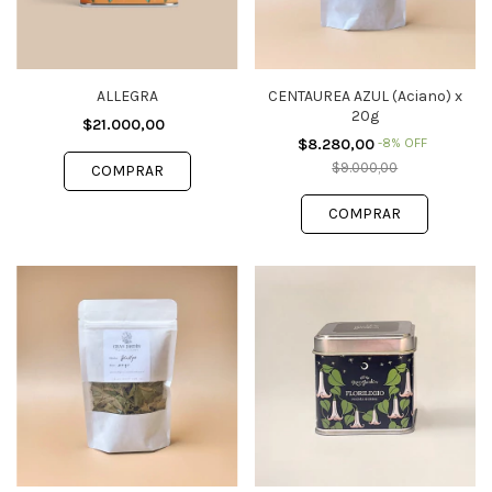
ALLEGRA
CENTAUREA AZUL (Aciano) x
20g
$21.000,00
$8.280,00
-
8
%
OFF
$9.000,00