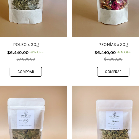
POLEO x 30g
PEONÍAS x 20g
$6.440,00
-
8
%
OFF
$6.440,00
-
8
%
OFF
$7.000,00
$7.000,00