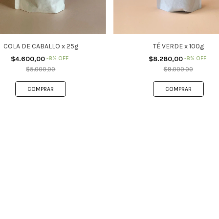
COLA DE CABALLO x 25g
TÉ VERDE x 100g
$4.600,00
-
8
%
OFF
$8.280,00
-
8
%
OFF
$5.000,00
$9.000,00