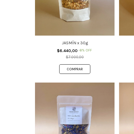
JASMÍN x 30g
$6.440,00
-
8
%
OFF
$7.000,00