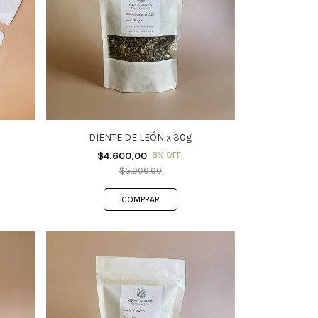
DIENTE DE LEÓN x 30g
$4.600,00
-
8
%
OFF
$5.000,00