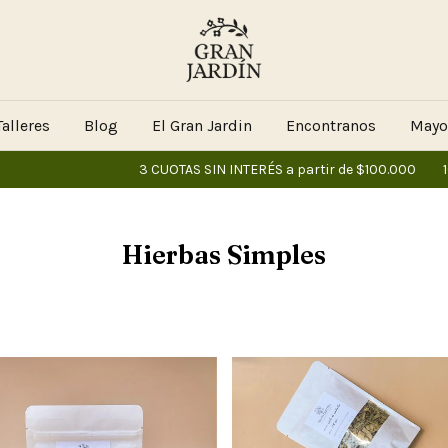
alleres
Blog
El Gran Jardin
Encontranos
Mayo
3 CUOTAS SIN INTERÉS a partir de $100.000
10% OFF via 
Hierbas Simples