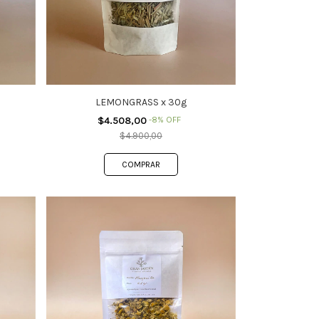
LEMONGRASS x 30g
$4.508,00
-
8
%
OFF
$4.900,00