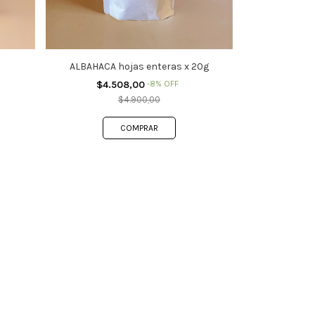
ALBAHACA hojas enteras x 20g
$4.508,00
-
8
%
OFF
$4.900,00