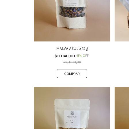
MALVA AZUL x 15g
$11.040,00
-
8
%
OFF
$12.000,00