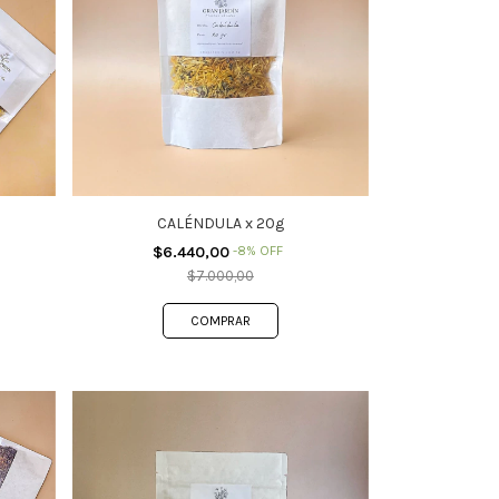
CALÉNDULA x 20g
$6.440,00
-
8
%
OFF
$7.000,00