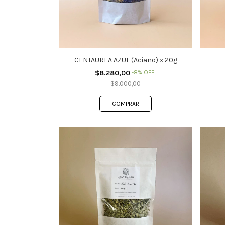
CENTAUREA AZUL (Aciano) x 20g
$8.280,00
-
8
%
OFF
$9.000,00