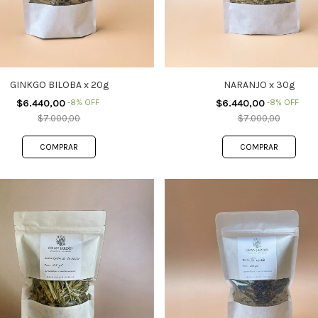
GINKGO BILOBA x 20g
NARANJO x 30g
$6.440,00
-
8
%
OFF
$6.440,00
-
8
%
OFF
$7.000,00
$7.000,00