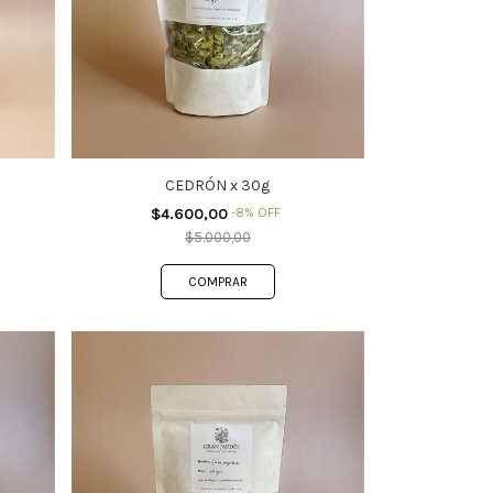
CEDRÓN x 30g
$4.600,00
-
8
%
OFF
$5.000,00