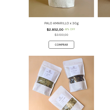
PALO AMARILLO x 30g
$2.852,00
-
8
%
OFF
$3.100,00