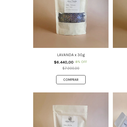
LAVANDA x 30g
$6.440,00
-
8
%
OFF
$7.000,00