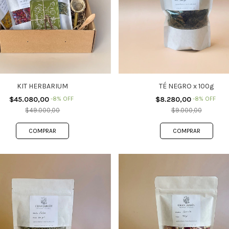
KIT HERBARIUM
TÉ NEGRO x 100g
$45.080,00
-
8
%
OFF
$8.280,00
-
8
%
OFF
$49.000,00
$9.000,00