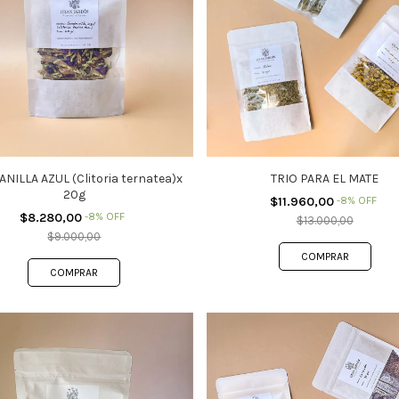
NILLA AZUL (Clitoria ternatea)x
TRIO PARA EL MATE
20g
$11.960,00
-
8
%
OFF
$8.280,00
-
8
%
OFF
$13.000,00
$9.000,00