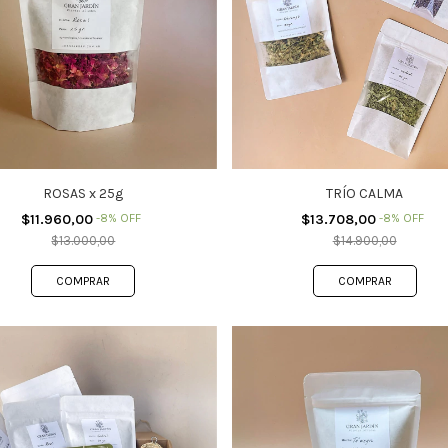
ROSAS x 25g
TRÍO CALMA
$11.960,00
-
8
%
OFF
$13.708,00
-
8
%
OFF
$13.000,00
$14.900,00