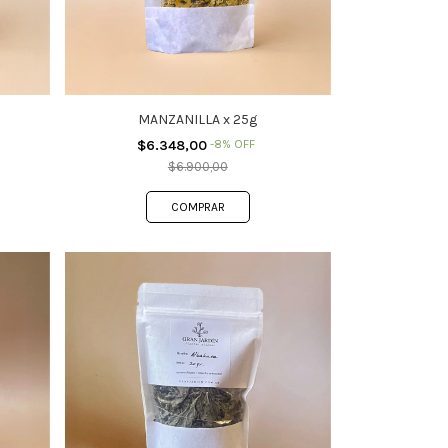
MANZANILLA x 25g
$6.348,00
-
8
%
OFF
$6.900,00