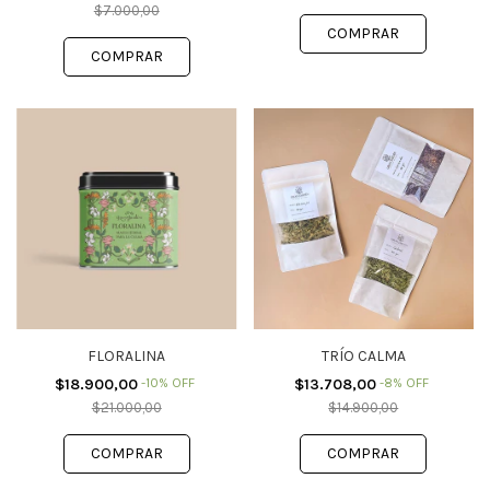
$7.000,00
FLORALINA
TRÍO CALMA
$18.900,00
-
10
%
OFF
$13.708,00
-
8
%
OFF
$21.000,00
$14.900,00