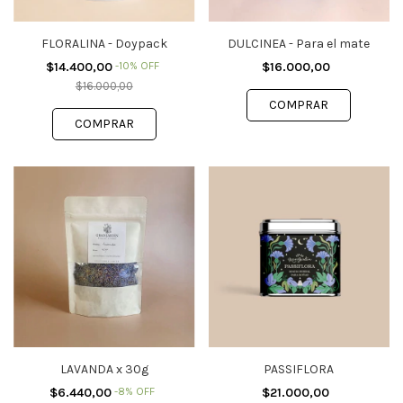
FLORALINA - Doypack
DULCINEA - Para el mate
$14.400,00
-
10
%
OFF
$16.000,00
$16.000,00
LAVANDA x 30g
PASSIFLORA
$6.440,00
-
8
%
OFF
$21.000,00