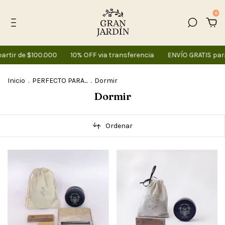
0
tir de $100.000
10% OFF via transferencia
ENVÍO GRATIS para
Inicio
.
PERFECTO PARA...
.
Dormir
Dormir
Ordenar