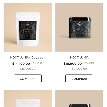
NOCTILUNIA - Doypack
NOCTILUNIA
$14.400,00
-
10
%
OFF
$18.900,00
-
10
%
OFF
$16.000,00
$21.000,00