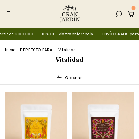
0
ir de $100.000
10% OFF via transferencia
ENVÍO GRATIS para 
Inicio
.
PERFECTO PARA...
.
Vitalidad
Vitalidad
Ordenar