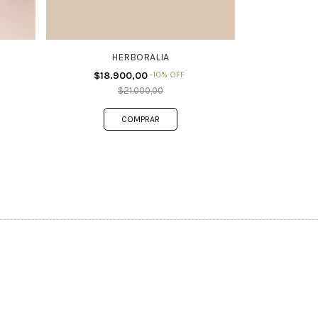
HERBORALIA
$18.900,00
-
10
%
OFF
$21.000,00