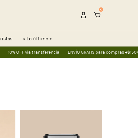
0
ristas
⭑ Lo último ⭑
% OFF via transferencia
ENVÍO GRATIS para compras +$150.000