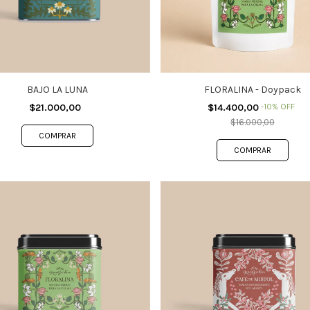
BAJO LA LUNA
FLORALINA - Doypack
$21.000,00
$14.400,00
-
10
%
OFF
$16.000,00