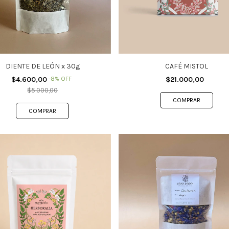
DIENTE DE LEÓN x 30g
CAFÉ MISTOL
$4.600,00
-
8
%
OFF
$21.000,00
$5.000,00