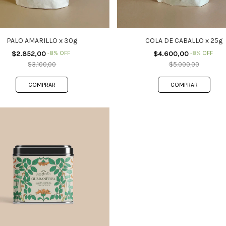
PALO AMARILLO x 30g
COLA DE CABALLO x 25g
$2.852,00
-
8
%
OFF
$4.600,00
-
8
%
OFF
$3.100,00
$5.000,00