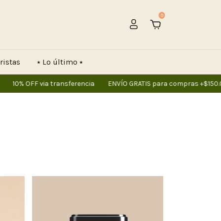
0
ristas
⭑ Lo último ⭑
OFF via transferencia
ENVÍO GRATIS para compras +$150.000