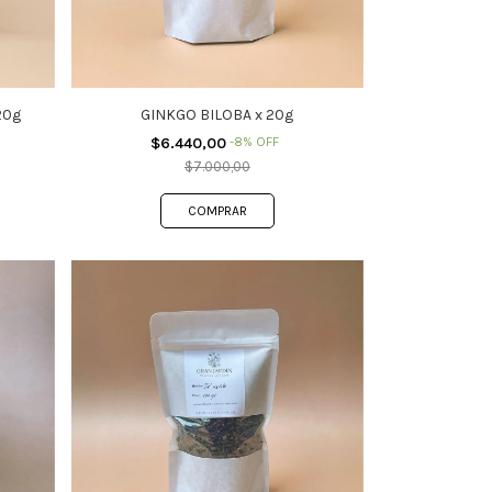
20g
GINKGO BILOBA x 20g
$6.440,00
-
8
%
OFF
$7.000,00