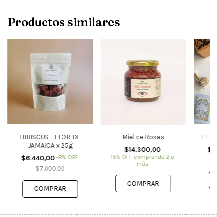
Productos similares
HIBISCUS - FLOR DE
Miel de Rosas
EL A
JAMAICA x 25g
$14.300,00
$5
15% OFF
comprando 2 o
$6.440,00
-
8
%
OFF
más
$7.000,00