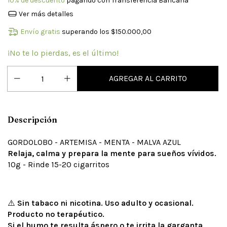
10% de descuento
pagando con Transferencia Bancaria
Ver más detalles
Envío gratis
superando los
$150.000,00
¡No te lo pierdas, es el último!
Descripción
GORDOLOBO - ARTEMISA - MENTA - MALVA AZUL
Relaja, calma y prepara la mente para sueños vívidos.
10g - Rinde 15-20 cigarritos
⚠️
Sin tabaco ni nicotina. Uso adulto y ocasional.
Producto no terapéutico.
Si el humo te resulta áspero o te irrita la garganta,