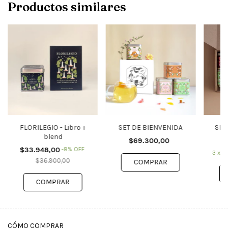
Productos similares
FLORILEGIO - Libro +
SET DE BIENVENIDA
SET
blend
$69.300,00
$33.948,00
-
8
%
OFF
3
x
$
$36.900,00
CÓMO COMPRAR