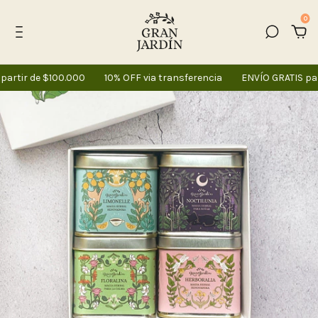
0
artir de $100.000
10% OFF via transferencia
ENVÍO GRATIS par