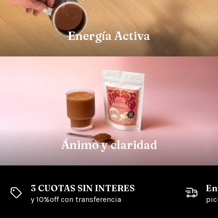
Energía Activa
Ánimo y claridad
3 CUOTAS SIN INTERES
En
y 10%off con transferencia
pic